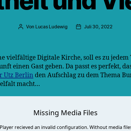
heit und Vie
Von
Lucas Ludewig
Juli 30, 2022
Beitragsautor
Veröffentlichungsdatum
ne vielfältige Digitale Kirche, soll es zu jede
unft einen Gast geben. Da passt es perfekt, da
r Utz Berlin
den Aufschlag zu dem Thema Bun
elfalt macht…