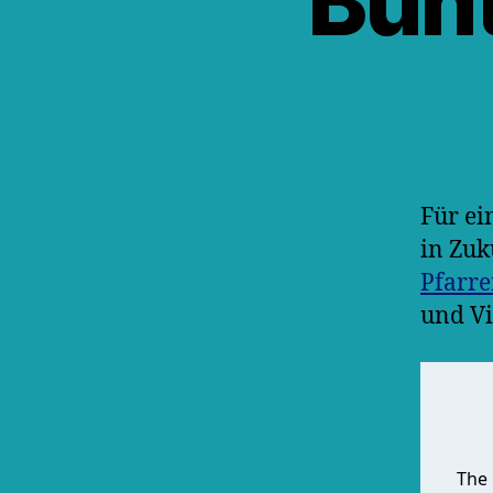
Bunt
Für ei
in Zuk
Pfarre
und Vi