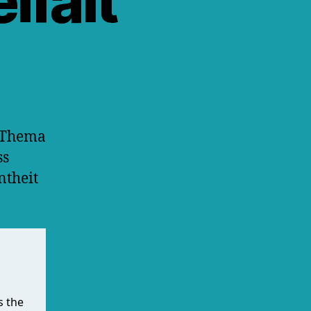
lfalt
m Thema
ss
theit