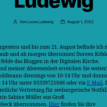
Ludewig
Von
Lucas Ludewig
August 1, 2022
Beitragsautor
Veröffentlichungsdatum
orgestern und bis zum 21. August befinde ich 
laub und ab morgen übernimmt Doreen Köhl
rfelde das Bloggen in der Digitalen Kirche.
d meiner Abwesenheit erreichen Sie weiter
oldmann dienstags von 10-14 Uhr und donne
-14 Uhr unter 03339721046 oder via
E-Mail
. 
mtliche Vertretung für seelsorgerische Notfäl
rin Sabine Müller aus Groß
ebeck übernommen.
Hier
finden Sie ihre