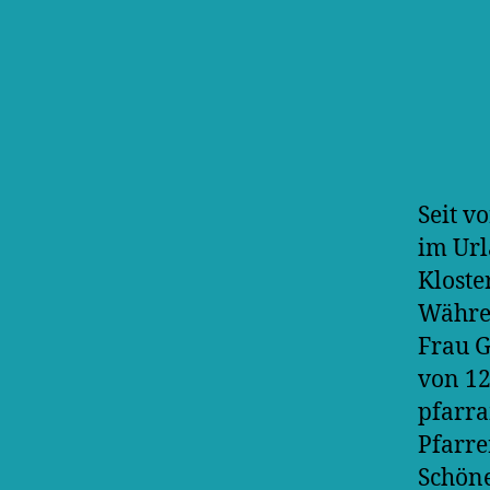
Seit v
im Ur
Kloste
Währen
Frau G
von 12
pfarra
Pfarre
Schön