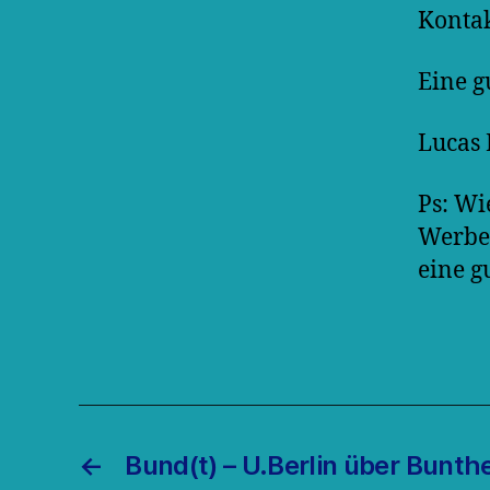
Kontak
Eine g
Lucas
Ps: W
Werbeh
eine g
←
Bund(t) – U.Berlin über Bunthe