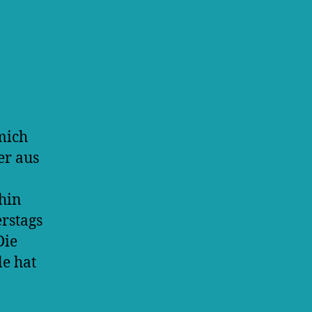
mich
er aus
hin
rstags
Die
le hat