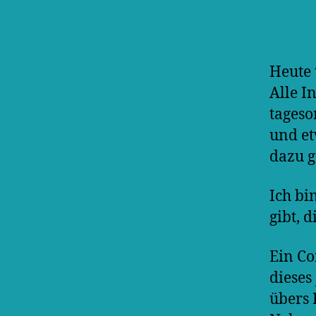
Heute 
Alle I
tageso
und e
dazu g
Ich bi
gibt, 
Ein Co
dieses
übers 