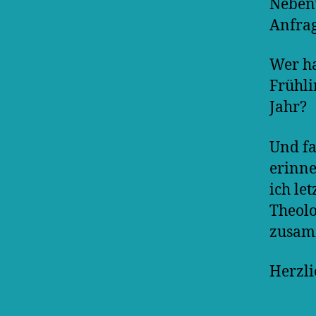
Nebenw
Anfra
Wer ha
Frühli
Jahr?
Und fa
erinne
ich le
Theolo
zusamm
Herzli