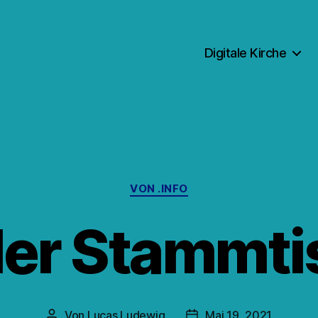
Digitale Kirche
Kategorien
VON .INFO
aler Stammti
Von
Lucas Ludewig
Mai 19, 2021
Beitragsautor
Veröffentlichungsdatum