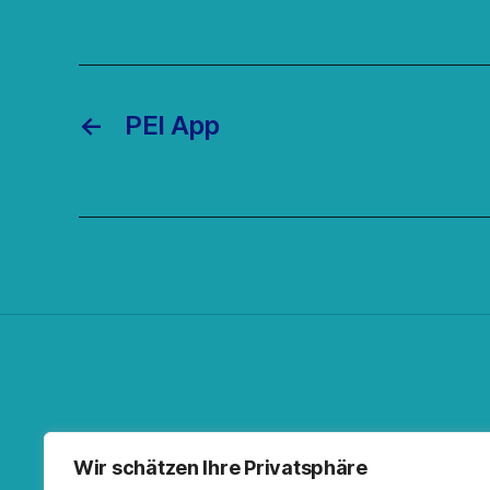
←
PEI App
Facebo
Spoti
RSS-F
I
Wir schätzen Ihre Privatsphäre