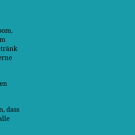
Zoom.
em
etränk
erne
men
n, dass
alle