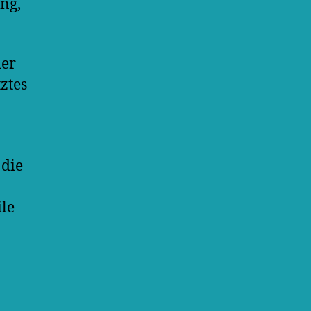
ng,
der
tztes
, die
ile