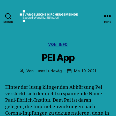
Suchen
Menü
Kirche
Wandlitz
Kategorien
VON .INFO
PEI App
Von
Lucas Ludewig
Mai 19, 2021
Beitragsautor
Veröffentlichungsdatum
Hinter der lustig klingenden Abkürzung Pei
versteckt sich der nicht so spannende Name
Paul-Ehrlich-Institut. Dem Pei ist daran
gelegen, die Impfnebenwirkungen nach
Corona-Impfungen zu dokumentieren, denn in