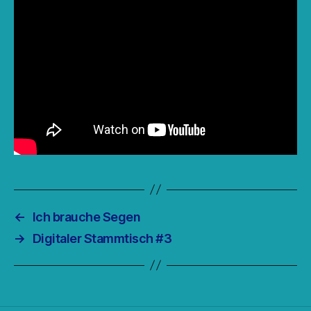
←
Ich brauche Segen
→
Digitaler Stammtisch #3