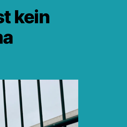
t kein
ma