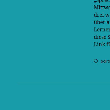
„Sprec
Mittwo
drei w
über a
Lernen
diese 
Link f
polit
Schlagwö