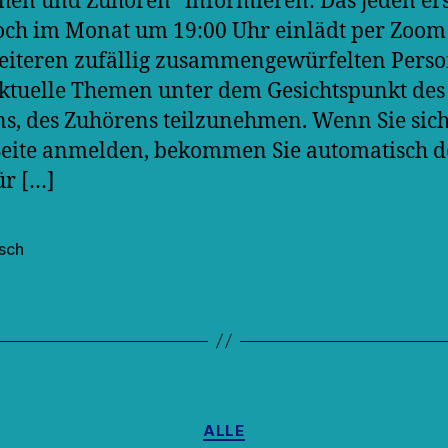
hen und Zuhören“ informieren: Das jeden er
ch im Monat um 19:00 Uhr einlädt per Zoom
eiteren zufällig zusammengewürfelten Pers
ktuelle Themen unter dem Gesichtspunkt des
s, des Zuhörens teilzunehmen. Wenn Sie sich
Seite anmelden, bekommen Sie automatisch 
ür […]
isch
rter
Kategorien
ALLE