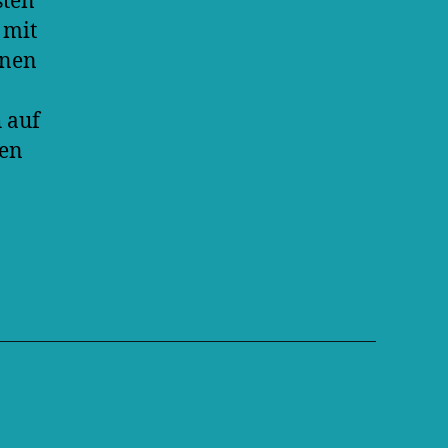
sten
 mit
onen
 auf
den