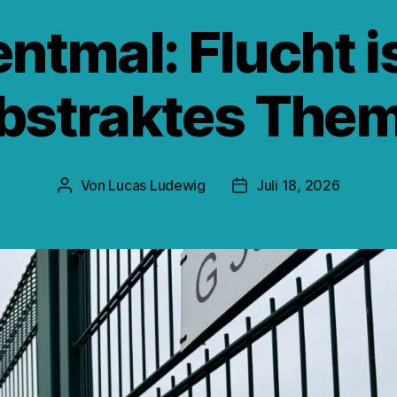
tmal: Flucht is
bstraktes The
Von
Lucas Ludewig
Juli 18, 2026
Beitragsautor
Veröffentlichungsdatum