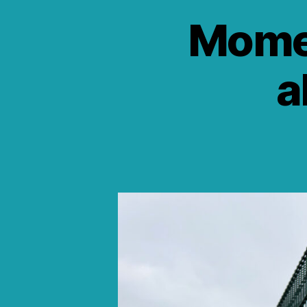
Momen
a